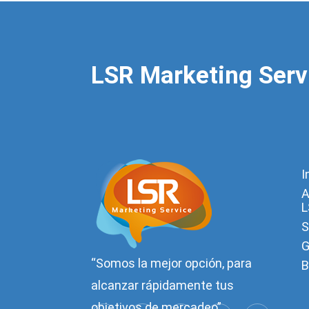
LSR Marketing Serv
I
A
L
S
G
“Somos la mejor opción, para
B
alcanzar rápidamente tus
objetivos de mercadeo”