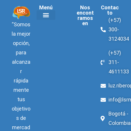
Menú
Nos
Contac
encont
to
ramos
(+57)
en
“Somos
Acerca de LSR
300-
la mejor
3124034
opción,
para
(+57)
alcanza
311-
r
4611133
rápida
luz.riber
mente
tus
info@lsr
objetivo
Bogotá -
s de
Colombia
mercad