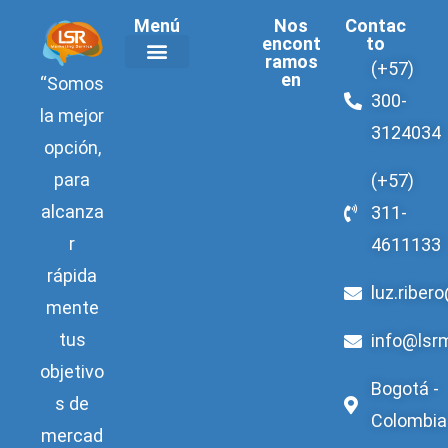
Menú
Nos
Contac
encont
to
ramos
(+57)
en
“Somos
Acerca de LSR
300-
la mejor
3124034
opción,
para
(+57)
alcanza
311-
r
4611133
rápida
luz.riber
mente
tus
info@lsr
objetivo
Bogotá -
s de
Colombia
mercad