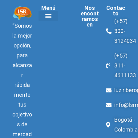
Menú
Nos
Contac
encont
to
ramos
(+57)
en
“Somos
Acerca de LSR
300-
la mejor
3124034
opción,
para
(+57)
alcanza
311-
r
4611133
rápida
luz.riber
mente
tus
info@lsr
objetivo
Bogotá -
s de
Colombia
mercad