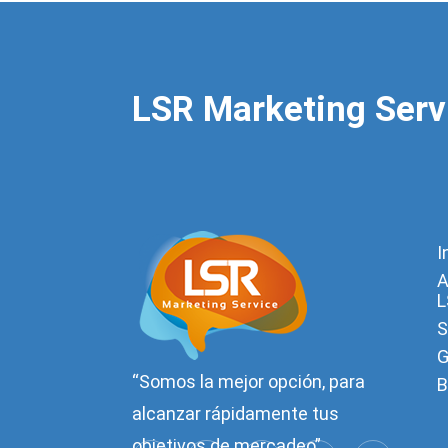
LSR Marketing Serv
I
A
L
S
G
“Somos la mejor opción, para
B
alcanzar rápidamente tus
objetivos de mercadeo”