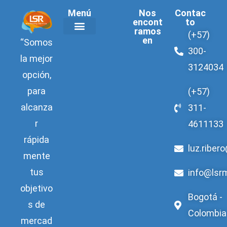
Menú
Nos
Contac
encont
to
ramos
(+57)
en
“Somos
Acerca de LSR
300-
la mejor
3124034
opción,
para
(+57)
alcanza
311-
r
4611133
rápida
luz.riber
mente
tus
info@lsr
objetivo
Bogotá -
s de
Colombia
mercad