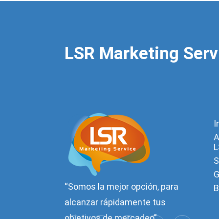
LSR Marketing Serv
I
A
L
S
G
“Somos la mejor opción, para
B
alcanzar rápidamente tus
objetivos de mercadeo”