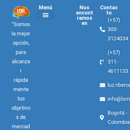
Menú
Nos
Contac
encont
to
ramos
(+57)
en
“Somos
Acerca de LSR
300-
la mejor
3124034
opción,
para
(+57)
alcanza
311-
r
4611133
rápida
luz.riber
mente
tus
info@lsr
objetivo
Bogotá -
s de
Colombia
mercad