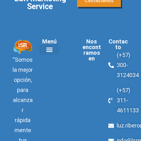
Contáctenos
Service
Menú
Nos
Contac
encont
to
ramos
(+57)
en
“Somos
Acerca de LSR
300-
la mejor
3124034
opción,
para
(+57)
alcanza
311-
r
4611133
rápida
luz.riber
mente
tus
info@lsr