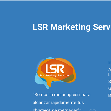
LSR Marketing Serv
I
A
L
S
G
“Somos la mejor opción, para
B
alcanzar rápidamente tus
objetivos de mercadeo”