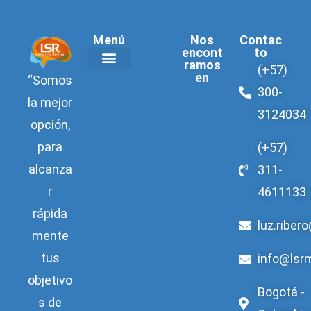
Menú
Nos
Contac
encont
to
ramos
(+57)
en
“Somos
Acerca de LSR
300-
la mejor
3124034
opción,
para
(+57)
alcanza
311-
r
4611133
rápida
luz.riber
mente
tus
info@lsr
objetivo
Bogotá -
s de